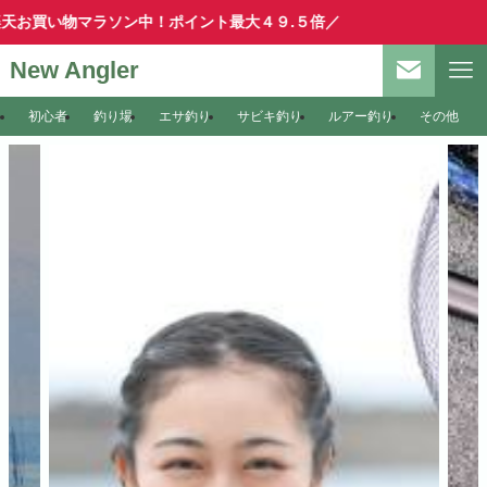
買い物マラソン中！ポイント最大４９.５倍／
New Angler
初心者
釣り場
エサ釣り
サビキ釣り
ルアー釣り
その他