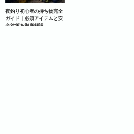
夜釣り初心者の持ち物完全
ガイド｜必須アイテムと安
全対策を徹底解説
お問い合わ
Privacy
広告ポリシ
運営者プロ
メニュー
ホーム
検索
トップへ
せ
Policy
ー
フィール
Categories
エサ釣り
サビキ釣り
その他
ルアー釣り
初心者
釣り入門