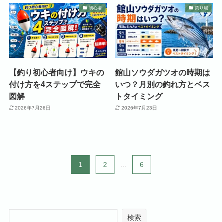
初心者
釣り場
【釣り初心者向け】ウキの
館山ソウダガツオの時期は
付け方を4ステップで完全
いつ？月別の釣れ方とベス
図解
トタイミング
2026年7月26日
2026年7月23日
1
2
...
6
検索