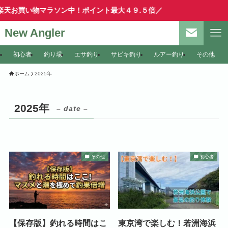
天お買い物マラソン中！ポイント最大４９.５倍／
New Angler
初心者
釣り場
エサ釣り
サビキ釣り
ルアー釣り
その他
ホーム
2025年
2025年
– date –
その他
初心者
【保存版】釣れる時間はこ
東京湾で楽しむ！若洲海浜