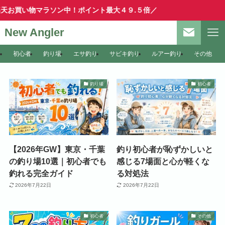
お買い物マラソン中！ポイント最大４９.５倍／
New Angler
初心者
釣り場
エサ釣り
サビキ釣り
ルアー釣り
その他
釣り場
初心者
【2026年GW】東京・千葉
釣り初心者が恥ずかしいと
の釣り場10選｜初心者でも
感じる7場面と心が軽くな
釣れる完全ガイド
る対処法
2026年7月22日
2026年7月22日
初心者
その他