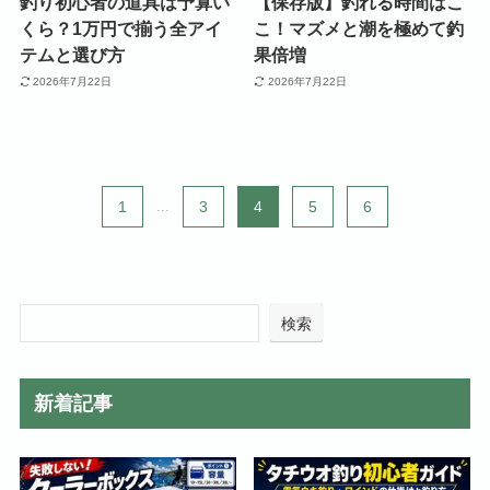
釣り初心者の道具は予算い
【保存版】釣れる時間はこ
くら？1万円で揃う全アイ
こ！マズメと潮を極めて釣
テムと選び方
果倍増
2026年7月22日
2026年7月22日
1
...
3
4
5
6
検索
新着記事