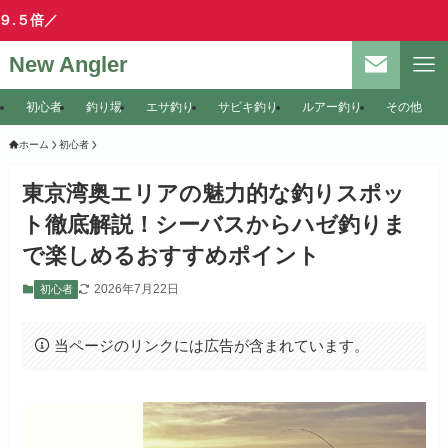
＼楽
New Angler
初心者
釣り場
エサ釣り
サビキ釣り
ルアー釣り
その他
ホーム
初心者
東京湾奥エリアの魅力的な釣りスポッ
ト徹底解説！シーバスからハゼ釣りま
で楽しめるおすすめポイント
2026年7月22日
初心者
当ページのリンクには広告が含まれています。