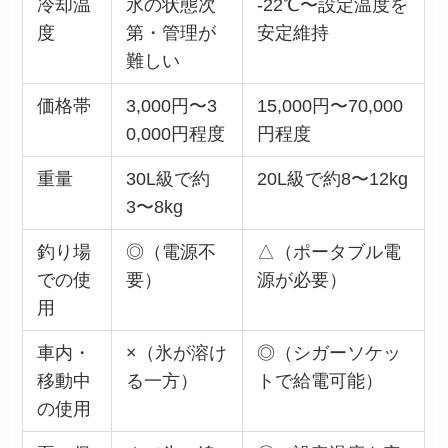
冷却温
氷の状態次
-22℃〜設定温度を
度
第・管理が
安定維持
難しい
価格帯
3,000円〜3
15,000円〜70,000
0,000円程度
円程度
重量
30L級で約
20L級で約8〜12kg
3〜8kg
釣り場
◎（電源不
△（ポータブル電
での使
要）
源が必要）
用
車内・
×（氷が溶け
◎（シガーソケッ
移動中
る一方）
トで給電可能）
の使用