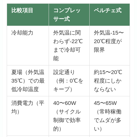
比較項目
コンプレッ
ペルチェ式
サー式
冷却能力
外気温に関
外気温-15〜
わらず-22℃
20℃程度が
まで冷却可
限界
能
夏場（外気温
設定通り
約15〜20℃
35℃）での最
（例：0℃を
程度にしか
低冷却温度
キープ）
ならない
消費電力（平
40〜60W
45〜65W
均）
（サイクル
（常時稼働
制御で効率
でムダが多
的）
い）