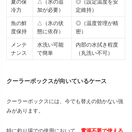
夏の保
△（氷の追
◎（設定温度を安
冷力
加が必要）
定維持）
魚の鮮
△（氷の状
◎（温度管理が精
度保持
態に依存）
密）
メンテ
水洗い可能
内部の水拭き程度
ナンス
で簡単
（丸洗い不可）
クーラーボックスが向いているケース
クーラーボックスには、今でも替えの効かない強
みがあります。
特に釣り場での使用において、
電源不要で使える