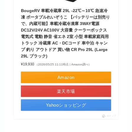
BougeRV 車載冷蔵庫 29L -22℃～10℃ 急速冷
凍 ポータブルれいぞうこ 【バッテリーは別売り
で、内蔵可能】車載冷蔵冷凍庫 3WAY電源
DC12V/24V AC100V 大容量 クーラーボックス
電気式 電動 静音 省エネ 2室 小型 車載家庭両用
トラック 冷蔵庫 AC・DCコード 車中泊 キャン
プ 釣り アウトドア 買い物 CR Pro 29L (Large
29L ブラック)
¥19,930
（2026/05/25 11:11時点 | Amazon調べ）
Amazon
楽天市場
Yahooショッピング
ポチップ