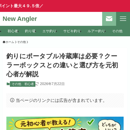
９.５倍／
New Angler
初心者
釣り場
エサ釣り
サビキ釣り
ルアー釣り
その他
ホーム
その他
釣りにポータブル冷蔵庫は必要？クー
ラーボックスとの違いと選び方を元初
心者が解説
2026年7月22日
その他
初心者
当ページのリンクには広告が含まれています。