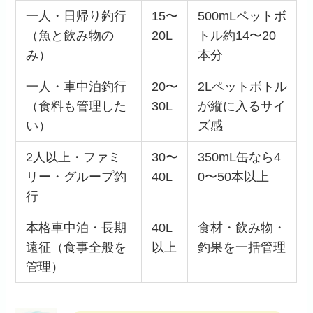
一人・日帰り釣行
15〜
500mLペットボ
（魚と飲み物の
20L
トル約14〜20
み）
本分
一人・車中泊釣行
20〜
2Lペットボトル
（食料も管理した
30L
が縦に入るサイ
い）
ズ感
2人以上・ファミ
30〜
350mL缶なら4
リー・グループ釣
40L
0〜50本以上
行
本格車中泊・長期
40L
食材・飲み物・
遠征（食事全般を
以上
釣果を一括管理
管理）