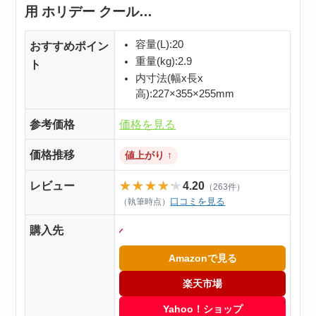
用 ホリデー クール…
容量(L):20
おすすめポイン
重量(kg):2.9
ト
内寸法(幅x長x
高):227×355×255mm
参考価格
価格を見る
価格推移
値上がり ↑
★★★★★
★★★★★
レビュー
4.20
（263件）
口コミを見る
（執筆時点）
購入先
＼楽天お買い物マ
Amazonで見る
楽天市場
Yahoo！ショップ