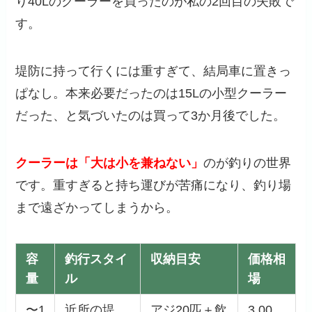
り40Lのクーラーを買ったのが私の2回目の失敗で
す。
堤防に持って行くには重すぎて、結局車に置きっ
ぱなし。本来必要だったのは15Lの小型クーラー
だった、と気づいたのは買って3か月後でした。
クーラーは「大は小を兼ねない」
のが釣りの世界
です。重すぎると持ち運びが苦痛になり、釣り場
まで遠ざかってしまうから。
容
釣行スタイ
収納目安
価格相
量
ル
場
〜1
近所の堤
アジ20匹＋飲
3,00