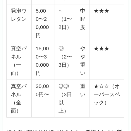
発泡ウ
5,00
○
中
★★★
レタン
0〜2
（1〜
程
0,000
2日）
度
円
真空パ
15,00
◎
や
★★★
ネル
0〜3
（2〜
や
（一
0,000
3日）
重
面）
円
い
真空パ
30,00
◎◎
重
★☆☆（オ
ネル
0円〜
（3日
い
ーバースペ
（全
以
ック）
面）
上）