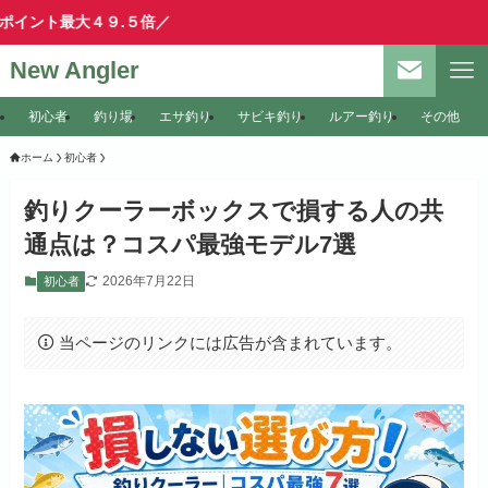
４９.５倍／
New Angler
初心者
釣り場
エサ釣り
サビキ釣り
ルアー釣り
その他
ホーム
初心者
釣りクーラーボックスで損する人の共
通点は？コスパ最強モデル7選
2026年7月22日
初心者
当ページのリンクには広告が含まれています。