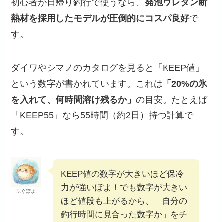
初心者が日帰り釣行で使うなら、
発泡ウレタン断
熱材を採用したモデルが圧倒的にコスパ良好
で
す。
ダイワやシマノのカタログを見ると「KEEP値」
という数字が書かれています。これは
「20%の氷
を入れて、何時間溶け残るか」
の目安。たとえば
「KEEP55」なら55時間（約2日）持つ計算で
す。
KEEP値の数字が大きいほど保冷
力が強いぽよ！でも数字が大きい
ふぐぽよ
ほど値段も上がるから、「自分の
釣行時間に見合った数字か」をチ