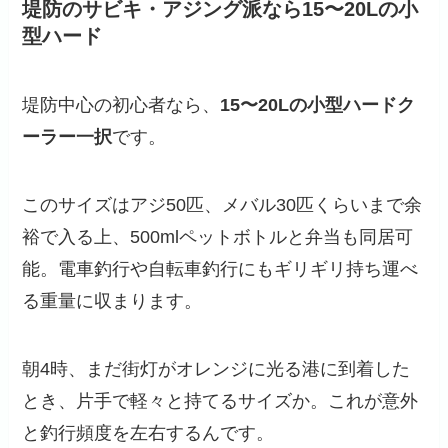
堤防のサビキ・アジング派なら15〜20Lの小
型ハード
堤防中心の初心者なら、
15〜20Lの小型ハードク
ーラー一択
です。
このサイズはアジ50匹、メバル30匹くらいまで余
裕で入る上、500mlペットボトルと弁当も同居可
能。電車釣行や自転車釣行にもギリギリ持ち運べ
る重量に収まります。
朝4時、まだ街灯がオレンジに光る港に到着した
とき、片手で軽々と持てるサイズか。これが意外
と釣行頻度を左右するんです。