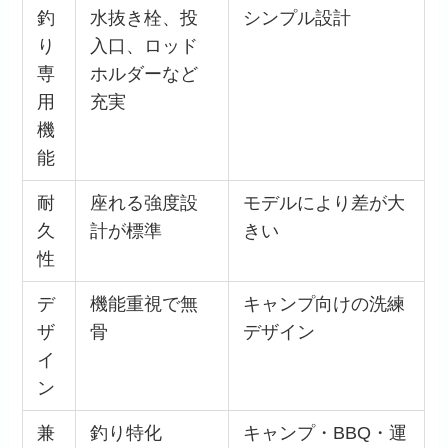
釣
水抜き栓、投
シンプル設計
り
入口、ロッド
専
ホルダーなど
用
充実
機
能
耐
座れる強度設
モデルにより差が大
久
計が標準
きい
性
デ
機能重視で無
キャンプ向けの洗練
ザ
骨
デザイン
イ
ン
兼
釣り特化
キャンプ・BBQ・運