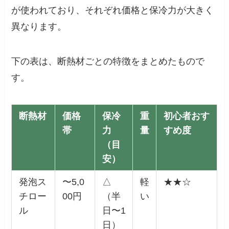
が使われており、それぞれ価格と保冷力が大きく
異なります。
下の表は、断熱材ごとの特徴をまとめたもので
す。
断熱材
価格
保冷
重
初心者おす
帯
力
量
すめ度
（目
安）
発泡ス
〜5,0
△
軽
★★☆
チロー
00円
（半
い
ル
日〜1
日）