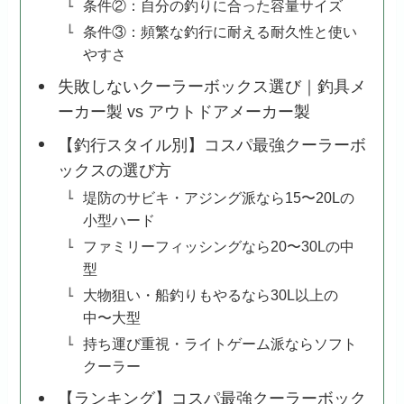
条件②：自分の釣りに合った容量サイズ
条件③：頻繁な釣行に耐える耐久性と使い
やすさ
失敗しないクーラーボックス選び｜釣具メ
ーカー製 vs アウトドアメーカー製
【釣行スタイル別】コスパ最強クーラーボ
ックスの選び方
堤防のサビキ・アジング派なら15〜20Lの
小型ハード
ファミリーフィッシングなら20〜30Lの中
型
大物狙い・船釣りもやるなら30L以上の
中〜大型
持ち運び重視・ライトゲーム派ならソフト
クーラー
【ランキング】コスパ最強クーラーボック