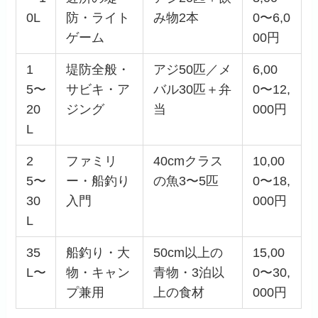
0L
防・ライト
み物2本
0〜6,0
ゲーム
00円
1
堤防全般・
アジ50匹／メ
6,00
5〜
サビキ・ア
バル30匹＋弁
0〜12,
20
ジング
当
000円
L
2
ファミリ
40cmクラス
10,00
5〜
ー・船釣り
の魚3〜5匹
0〜18,
30
入門
000円
L
35
船釣り・大
50cm以上の
15,00
L〜
物・キャン
青物・3泊以
0〜30,
プ兼用
上の食材
000円